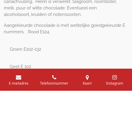
canachvulling. Hierin is verwerkt :Slagroom, roomboter,
melk, puur of witte chocolade. Eventueel een
alcoholsoort, kruiden of notensoorten.
Aangekleurde chocolade is met wettelijke goedgekeurde E
nummers. Rood E124
Groen E102-132
Geel E 102
E-mailadres
Telefoonnummer
Kaart
Instagram
Blauw E 132
© 2020 - 2026 Sjokolaa
Powered by
JouwWeb