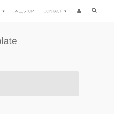
S
WEBSHOP
CONTACT
olate
d