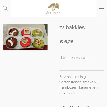
Ga
direct
naar
de
hoofdinhoud
tv bakkies
€ 6,25
Uitgeschakeld
6 tv bakkies in 3
verschillende smaken,
frambozen, karamel en
advocaat.