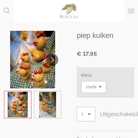
Ga
direct
naar
de
hoofdinhoud
piep kuiken
€ 17,95
kleur
Uitgeschakel