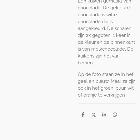
Een kuiken gemaakt van
chocolade. De gekleurde
chocolade is witte
chocolade die is
aangekleurd. De schalen
zijn 2x gegoten, 1 keer in
de kleur en de binnenkant
is van melkchocolade. De
kuikens zijn hol van
binnen.
Op de foto staan ze in het
geel en blauw. Maar ze zijn
ook in het groen, puur, wit
of oranje te verkrijgen
D
D
S
D
e
e
h
e
l
e
a
l
e
l
r
e
n
e
n