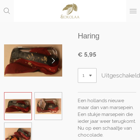
Ga
direct
naar
de
hoofdinhoud
Haring
€ 5,95
Uitgeschakel
Een hollands nieuwe
maar dan van marsepein.
Een stukje marsepein die
ieder jaar weer terugkomt.
Nu op een schaaltje van
chocolade.