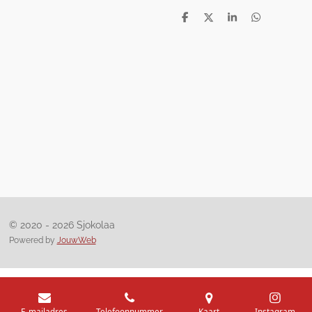
D
D
S
D
e
e
h
e
l
e
a
l
e
l
r
e
n
e
n
© 2020 - 2026 Sjokolaa
Powered by
JouwWeb
E-mailadres
Telefoonnummer
Kaart
Instagram