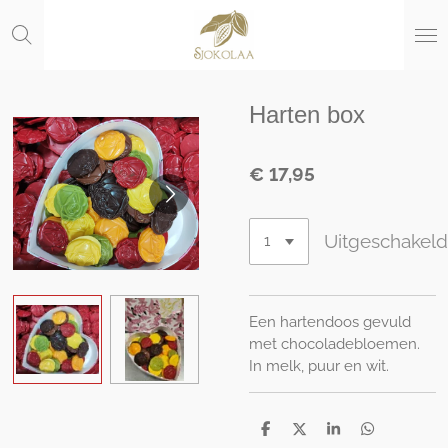
Ga
direct
naar
de
hoofdinhoud
Harten box
€ 17,95
Uitgeschakel
Een hartendoos gevuld
met chocoladebloemen.
In melk, puur en wit.
D
D
S
D