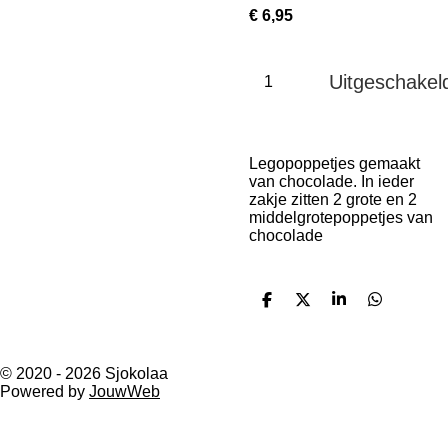
€ 6,95
Uitgeschakel
Legopoppetjes gemaakt
van chocolade. In ieder
zakje zitten 2 grote en 2
middelgrotepoppetjes van
chocolade
D
D
S
D
e
e
h
e
l
e
a
l
e
l
r
e
n
e
n
© 2020 - 2026 Sjokolaa
Powered by
JouwWeb