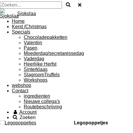
Sjokolaa
Home
Kerst /Christmas
Specials
Chocoladepakketten
Valentijn
Pasen
Moederdag/secretaressedag
Vaderdag
Heerlijke Herfst
Sinterklaas
SlagroomTruffels
Workshops
webshop
Contact
ingredienten
Nieuwe collega's
Routebeschrijving
Account
Zoeken
Legopoppetjes