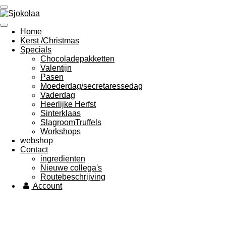
Ga
direct
naar
Home
de
Kerst /Christmas
hoofdinhoud
Specials
Chocoladepakketten
Valentijn
Pasen
Moederdag/secretaressedag
Vaderdag
Heerlijke Herfst
Sinterklaas
SlagroomTruffels
Workshops
webshop
Contact
ingredienten
Nieuwe collega's
Routebeschrijving
Account