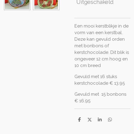
Uitgeschakeld
Een mooi kerstblikje in de
vorm van een kerstbal.
Deze kan gevuld orden
met bonbons of
kerstchocolade. Dit blik is
ongeveer 12 cm hoog en
10 cm breed
Gevuld met 16 stuks
kerstchocolade € 13.95
Gevuld met 15 bonbons
€ 16.95
D
D
S
D
e
e
h
e
l
e
a
l