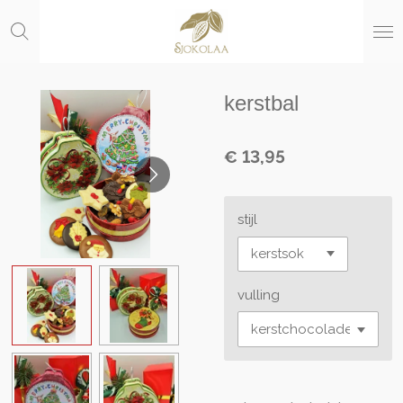
Ga
direct
naar
de
hoofdinhoud
kerstbal
€ 13,95
stijl
vulling