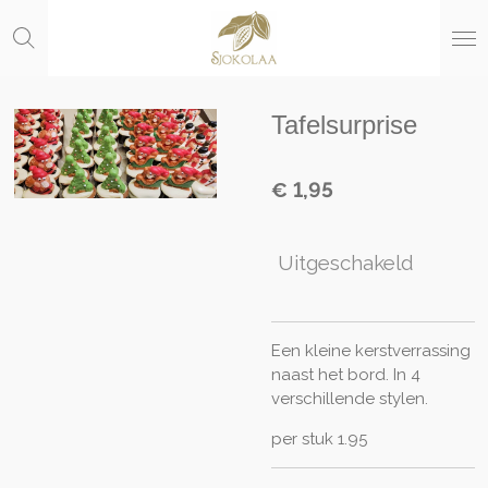
Ga
direct
naar
de
hoofdinhoud
Tafelsurprise
€ 1,95
Uitgeschakeld
Een kleine kerstverrassing
naast het bord. In 4
verschillende stylen.
per stuk 1.95