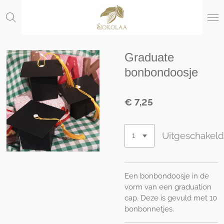
Ga
direct
naar
de
hoofdinhoud
Graduate
bonbondoosje
€ 7,25
Uitgeschakel
Een bonbondoosje in de
vorm van een graduation
cap. Deze is gevuld met 10
bonbonnetjes.