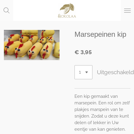
Ga
direct
naar
de
hoofdinhoud
Marsepeinen kip
€ 3,95
Uitgeschakel
Een kip gemaakt van
marsepein. Een rol om zelf
plakjes marspein van te
snijden. Zodat u deze kunt
delen of lekker in Uw
eentje van kan genieten.