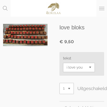
Ga
direct
naar
de
hoofdinhoud
love bloks
€ 9,50
tekst
Uitgeschakel